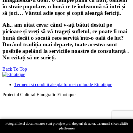
în straie populare, o horă ce te îndeamnă să intri și
să joci… Vântul adie ușor și copii aleargă fericiți.
Ah.. am uitat ceva: când v-ați bătut destul pe
picioare și vreți să vă trageți sufletul, ce poate fi mai
bună decât o socată rece servită într-o oală de lut?
Ducând tradiția mai departe, toate acestea sunt
posibile apelând la serviciile noastre de consultanță .
Nu ezitați să ne scrieți.
Back To Top
Termeni si conditii ale platformei culturale Etnotique
Proiectul Cultural Etnografic Etnotique
Fotografiile si documentarea sunt protejate prin drepturi de autor.
Termenii si conditiile
platformei