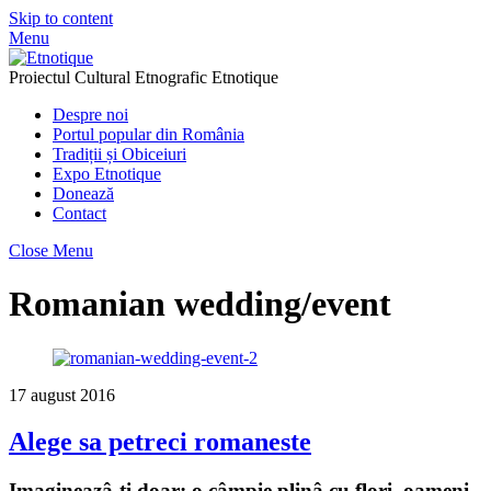
Skip to content
Menu
Proiectul Cultural Etnografic Etnotique
Despre noi
Portul popular din România
Tradiții și Obiceiuri
Expo Etnotique
Donează
Contact
Close Menu
Romanian wedding/event
17 august 2016
Alege sa petreci romaneste
Imagineazâ-ti doar: o câmpie plinâ cu flori, oameni