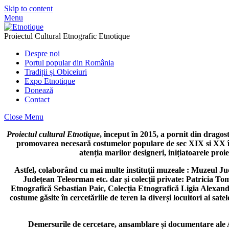
Skip to content
Menu
Proiectul Cultural Etnografic Etnotique
Despre noi
Portul popular din România
Tradiții și Obiceiuri
Expo Etnotique
Donează
Contact
Close Menu
Proiectul cultural Etnotique
, început în 2015, a p
ornit din dragost
promovarea necesară costumelor populare de sec XIX si XX în re
atenția marilor designeri, inițiatoarele proi
Astfel, colaborând cu mai multe instituții muzeale : Muzeul Jude
Județean Teleorman etc. dar și colecții private: Patricia T
Etnografică Sebastian Paic, Colecția Etnografică Ligia Alexan
costume găsite în cercetăriile de teren la diverși locuitori ai s
Demersurile de cercetare, ansamblare și documentare ale Ale