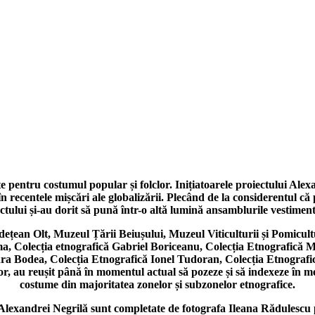
e pentru costumul popular și folclor. Inițiatoarele proiectului Alexa
centele mișcări ale globalizării. Plecând de la considerentul că pi
ectului și-au dorit să pună într-o altă lumină ansamblurile vestimen
țean Olt, Muzeul Țării Beiușului, Muzeul Viticulturii și Pomicult
oma, Colecția etnografică Gabriel Boriceanu, Colecția Etnografică
dra Bodea, Colecția Etnografică Ionel Tudoran, Colecția Etnografic
atelor, au reușit până în momentul actual să pozeze și să indexeze î
costume din majoritatea zonelor și subzonelor etnografice.
xandrei Negrilă sunt completate de fotografa Ileana Rădulescu prin