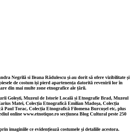
ndra Negrilă si Ileana Rădulescu și-au dorit să ofere vizibilitate și
esele de costum iși pierd apartenența datorită revenirii lor în
tare din mai multe zone etnografice ale țării.
urii Golești, Muzeul de Istorie Locală și Etnografie Brad, Muzeul
 Marius Matei, Colecția Etnografică Emilian Madoșa, Colecția
ă Paul Torac, Colecția Etnografică Filomena Burcușel etc, plus
n mediul online www.etnotique.ro secțiunea Blog Cultural peste 250
 imaginiile ce evidențiează costumele și detaliile acestora.