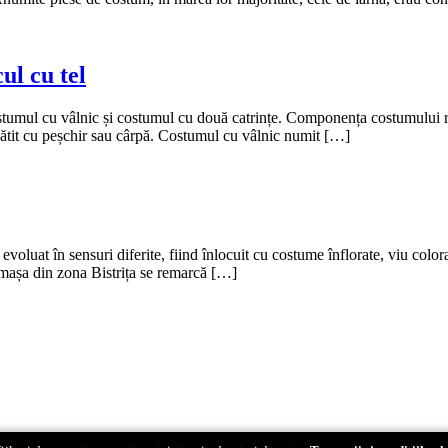
ul cu tel
tumul cu vâlnic și costumul cu două catrințe. Componența costumului ră
te gătit cu peșchir sau cârpă. Costumul cu vâlnic numit […]
voluat în sensuri diferite, fiind înlocuit cu costume înflorate, viu color
ămașa din zona Bistrița se remarcă […]