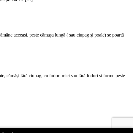
mâne aceeași, peste cămașa lungă ( sau ciupag și poale) se poartă
ate, cămăși fără ciupag, cu fodori mici sau fără fodori și forme peste