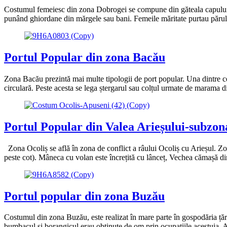
Costumul femeiesc din zona Dobrogei se compune din găteala capului, că
punând ghiordane din mărgele sau bani. Femeile măritate purtau părul st
Portul Popular din zona Bacău
Zona Bacău prezintă mai multe tipologii de port popular. Una dintre ce
circulară. Peste acesta se lega ștergarul sau colțul urmate de marama d
Portul Popular din Valea Arieșului-subzon
Zona Ocoliș se află în zona de conflict a râului Ocoliș cu Arieșul. Zo
peste cot). Mâneca cu volan este încrețită cu lânceț, Vechea cămașă 
Portul popular din zona Buzău
Costumul din zona Buzău, este realizat în mare parte în gospodăria țără
bumbacul și borangicul erau obținute de om prin ocupațiile acestuia. A