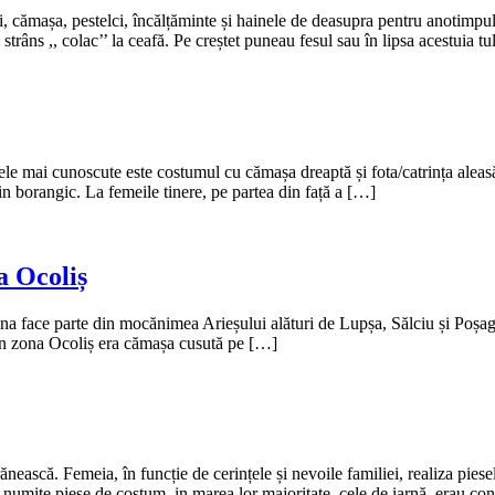
mașa, pestelci, încălțăminte și hainele de deasupra pentru anotimpul rec
râns ,, colac’’ la ceafă. Pe creștet puneau fesul sau în lipsa acestuia t
le mai cunoscute este costumul cu cămașa dreaptă și fota/catrința aleasă.
in borangic. La femeile tinere, pe partea din față a […]
a Ocoliș
na face parte din mocănimea Arieșului alături de Lupșa, Sălciu și Poșag
din zona Ocoliș era cămașa cusută pe […]
nească. Femeia, în funcție de cerințele și nevoile familiei, realiza pies
numite piese de costum, in marea lor majoritate, cele de iarnă, erau co