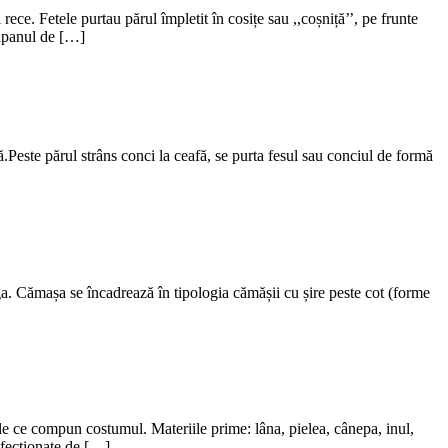
e. Fetele purtau părul împletit în cosițe sau ,,coșniță’’, pe frunte
ulpanul de […]
Peste părul strâns conci la ceafă, se purta fesul sau conciul de formă
a. Cămașa se încadrează în tipologia cămășii cu șire peste cot (forme
ele ce compun costumul. Materiile prime: lâna, pielea, cânepa, inul,
nfecționate de […]