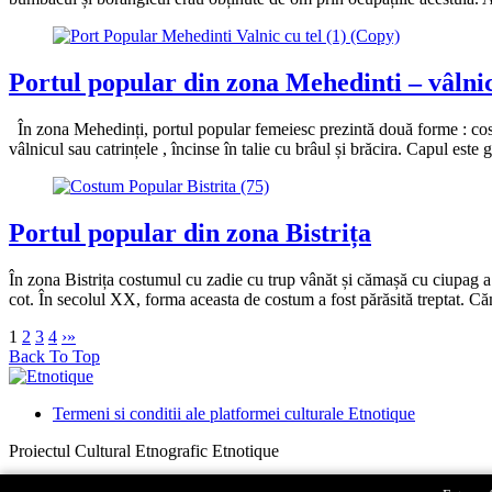
Portul popular din zona Mehedinti – vâlnic
În zona Mehedinți, portul popular femeiesc prezintă două forme : cos
vâlnicul sau catrințele , încinse în talie cu brâul și brăcira. Capul es
Portul popular din zona Bistrița
În zona Bistrița costumul cu zadie cu trup vânăt și cămașă cu ciupag a e
cot. În secolul XX, forma aceasta de costum a fost părăsită treptat. C
1
2
3
4
›
»
Back To Top
Termeni si conditii ale platformei culturale Etnotique
Proiectul Cultural Etnografic Etnotique