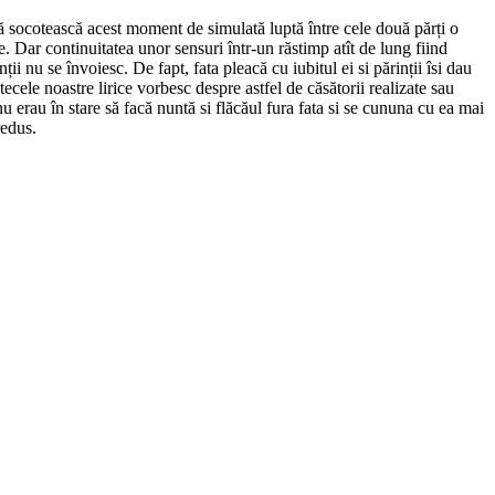
ă să socotească acest moment de simulată luptă între cele două părți o
. Dar continuitatea unor sensuri într-un răstimp atît de lung fiind
ii nu se învoiesc. De fapt, fata pleacă cu iubitul ei si părinții îsi dau
tecele noastre lirice vorbesc despre astfel de căsătorii realizate sau
 erau în stare să facă nuntă si flăcăul fura fata si se cununa cu ea mai
redus.