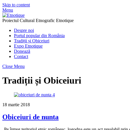
Skip to content
Menu
Proiectul Cultural Etnografic Etnotique
Despre noi
Portul popular din România
Tradiții și Obiceiuri
Expo Etnotique
Donează
Contact
Close Menu
Tradiții și Obiceiuri
18 martie 2018
Obiceiuri de nunta
Pe întreg teritoriul etnic românesc, logodna este un act prealabil pri