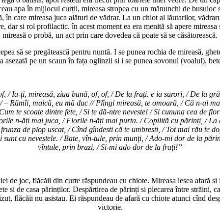
uceau apa în mijlocul curții, mireasa stropea cu un mănunchi de busuioc s
, în care mireasa juca alături de vădrar. La un chiot al lăutarilor, vădrarul
ere, dar si rol profilactic. în acest moment ea era menită să apere mireasa 
mireasă o probă, un act prin care dovedea că poate să se căsătorească.
ncepea să se pregătească pentru nuntă. I se punea rochia de mireasă, ghet
asezată pe un scaun în fața oglinzii si i se punea sovonul (voalul), beteal
f, / Ia-ți, mireasă, ziua bună, of, of, / De la frați, e ia surori, / De la gr
/ – Rămîi, maică, eu mă duc // Plîngi mireasă, te omoară, / Că n-ai mai p
um te scoate dintre fete, / Si te dă-ntre neveste! / Si cununa cea de flori /
 Horile n-ăți mai juca, / Florile n-ăți mai purta. / Copilită cu părinți, / L
runza de plop uscat, / Cînd gîndesti că te umbresti, / Tot mai rău te dogor
zi sunt cu nevestele. / Bate, vîn-tule, prin munți, / Ado-mi dor de la părin
vîntule, prin brazi, / Si-mi ado dor de la frați!”
i de joc, flăcăii din curte răspundeau cu chiote. Mireasa iesea afară si 
 si de casa părinților. Despărțirea de părinți si plecarea între străini, c
t, flăcăii nu asistau. Ei răspundeau de afară cu chiote atunci cînd despă
victorie.