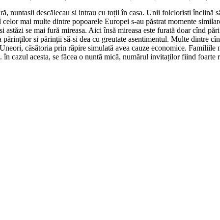
ă, nuntasii descălecau si intrau cu toții în casa. Unii folcloristi înclin
ul celor mai multe dintre popoarele Europei s-au păstrat momente similare
 astăzi se mai fură mireasa. Aici însă mireasa este furată doar cînd părinț
 părinților si părinții să-si dea cu greutate asentimentul. Multe dintre cîn
Uneori, căsătoria prin răpire simulată avea cauze economice. Familiile nu
u. în cazul acesta, se făcea o nuntă mică, numărul invitaților fiind foarte 