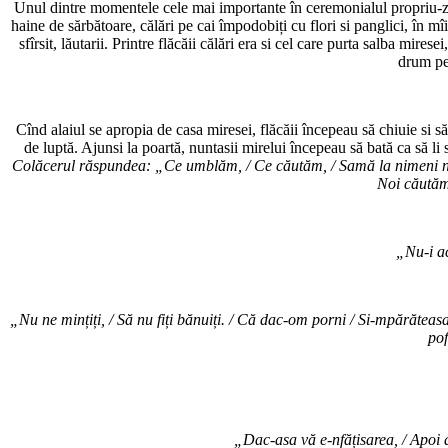
Unul dintre momentele cele mai importante în ceremonialul propriu-zis al
haine de sărbătoare, călări pe cai împodobiți cu flori si panglici, în mîi
sfîrsit, lăutarii. Printre flăcăii călări era si cel care purta salba mi
drum pe 
Cînd alaiul se apropia de casa miresei, flăcăii începeau să chiuie si s
de luptă. Ajunsi la poartă, nuntasii mirelui începeau să bată ca să li
Colăcerul răspundea: „Ce umblăm, / Ce căutăm, / Samă la nimeni nu dăm. 
Noi căutăm
„Nu-i ac
„Nu ne mințiți, / Să nu fiți bănuiți. / Că dac-om porni / Si-mpărăteas
pof
„Dac-asa vă e-nfățisarea, / Apoi atu