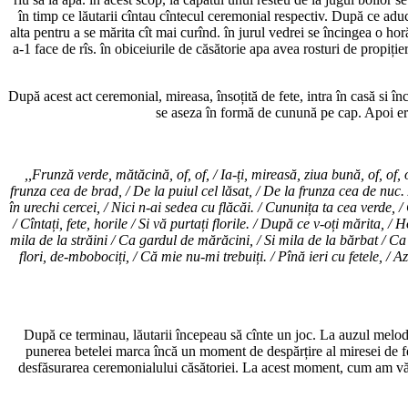
în timp ce lăutarii cîntau cîntecul ceremonial respectiv. După ce ad
alta pentru a se mărita cît mai curînd. în jurul vedrei se încingea o horă
a-1 face de rîs. în obiceiurile de căsătorie apa avea rosturi de propiți
După acest act ceremonial, mireasa, însoțită de fete, intra în casă si î
se aseza în formă de cunună pe cap. Apoi era 
,,Frunză verde, mătăcină, of, of, / Ia-ți, mireasă, ziua bună, of, of, o
frunza cea de brad, / De la puiul cel lăsat, / De la frunza cea de nuc. 
în urechi cercei, / Nici n-ai sedea cu flăcăi. / Cununița ta cea verde, / C
/ Cîntați, fete, horile / Si vă purtați florile. / După ce v-oți mărita, /
mila de la străini / Ca gardul de mărăcini, / Si mila de la bărbat / Ca f
flori, de-mbobociți, / Că mie nu-mi trebuiți. / Pînă ieri cu fetele, / A
După ce terminau, lăutarii începeau să cînte un joc. La auzul melodie
punerea betelei marca încă un moment de despărțire al miresei de fete
desfăsurarea ceremonialului căsătoriei. La acest moment, cum am văzu