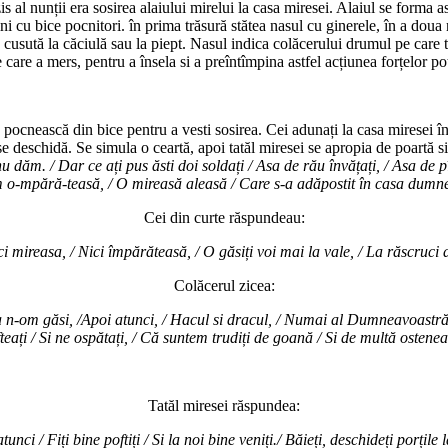
 nunții era sosirea alaiului mirelui la casa miresei. Alaiul se forma astf
ni cu bice pocnitori. în prima trăsură stătea nasul cu ginerele, în a doua n
resei, cusută la căciulă sau la piept. Nasul indica colăcerului drumul pe car
care a mers, pentru a însela si a preîntîmpina astfel acțiunea forțelor po
ă pocnească din bice pentru a vesti sosirea. Cei adunați la casa miresei în
 se deschidă. Se simula o ceartă, apoi tatăl miresei se apropia de poartă s
/ Dar ce ați pus ăsti doi soldați / Asa de rău învățați, / Asa de pîrliț
 o-mpără-teasă, / O mireasă aleasă / Care s-a adăpostit în casa dumn
Cei din curte răspundeau:
i mireasa, / Nici împărăteasă, / O găsiți voi mai la vale, / La răscruci 
Colăcerul zicea:
a n-om găsi, /Apoi atunci, / Hacul si dracul, / Numai al Dumneavoastră v
teați / Si ne ospătați, / Că suntem trudiți de goană / Si de multă ostene
Tatăl miresei răspundea:
nci / Fiți bine poftiți / Si la noi bine veniți./ Băieți, deschideți porțile 