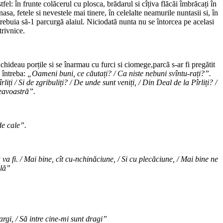
el: în frunte colăcerul cu plosca, brădarul si cîțiva flăcăi îmbrăcați în
asa, fetele si nevestele mai tinere, în celelalte neamurile nuntasii si, în
e trebuia să-1 parcurgă alaiul. Niciodată nunta nu se întorcea pe acelasi
trivnice.
chideau porțile si se înarmau cu furci si ciomege,parcă s-ar fi pregătit
i întreba:
„Oameni buni, ce căutați? / Ca niste nebuni svîntu-rați?”.
i / Si de zgribuliți? / De unde sunt veniți, / Din Deal de la Pîrliți? /
eavoastră”.
de cale”.
a fi. / Mai bine, cît cu-nchinăciune, / Si cu plecăciune, / Mai bine ne
ală”
largi, / Să intre cine-mi sunt dragi”