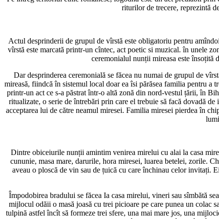
riturilor de trecere, reprezintă de
Actul desprinderii de grupul de vîrstă este obligatoriu pentru amîndoi 
vîrstă este marcată printr-un cîntec, act poetic si muzical. în unele z
ceremonialul nunții mireasa este însoțită d
Dar desprinderea ceremonială se făcea nu numai de grupul de vîrstă, 
mireasă, fiindcă în sistemul local doar ea îsi părăsea familia pentru a 
printr-un act ce s-a păstrat într-o altă zonă din nord-vestul țării, în 
ritualizate, o serie de întrebări prin care el trebuie să facă dovadă 
acceptarea lui de către neamul miresei. Familia miresei pierdea în chip
lumi
Dintre obiceiurile nunții amintim venirea mirelui cu alai la casa mires
cununie, masa mare, darurile, hora miresei, luarea betelei, zorile. C
aveau o ploscă de vin sau de țuică cu care închinau celor invitați. Ei 
Împodobirea bradului se făcea Ia casa mirelui, vineri sau sîmbătă sear
mijlocul odăii o masă joasă cu trei picioare pe care punea un colac sa
tulpină astfel încît să formeze trei sfere, una mai mare jos, una mijloc