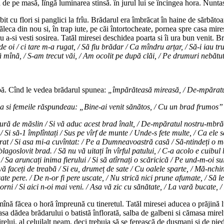
a de pe masă, lîngă luminarea stinsă. în jurul lui se încingea hora. Nunta
t cu flori si panglici la frîu. Brădarul era îmbrăcat în haine de sărbătoa
ăleca din nou si, în trap iute, pe căi întortocheate, pornea spre casa mir
u a-si vesti sosirea. Tatăl miresei deschidea poarta si îi ura bun venit. 
 de oi / ci tare m-a rugat, / Să fiu brădar / Ca mîndru arțar, / Să-i iau t
 mînă, / S-am trecut văi, / Am ocolit pe după clăi, / Pe drumuri nebăt
spă. Cînd le vedea brădarul spunea:
„împărăteasă mireasă, / De-mpăratul
a si femeile răspundeau: „Bine-ai venit sănătos, / Cu un brad frumos”
 de măslin / Si vă aduc acest brad înalt, / De-mpăratul nostru-mbrăcat,
i / Si să-1 împlîntați / Sus pe vîrf de munte / Unde-s fete multe, / Ca ele
rat / Si asa mi-a cuvîntat: / Pe a Dumneavoastră casă / Să-ntindeți o m
blagoslovit brad. / Să nu vă uitați în vîrful patului, / C-a acolo e cuibul
, / Sa aruncați inima fierului / Si să atîrnați o scăricică / Pe und-m-oi su
ă vă faceți de treabă / Si eu, drumeț de sate / Cu oalele sparte, / Mă-n
cate pere. / De n-or fi pere uscate, / Nu strică nici prune afumate, / Să 
porni / Si aici n-oi mai veni. / Asa vă zic cu sănătate, / La vară bucate, /
nă făcea o horă împreună cu tineretul. Tatăl miresei aducea o prăjină lung
easa dădea brădarului o batistă înflorată, salba de galbeni si cămasa mir
relui, al celuilalt neam, deci trebuia să se ferească de dusmani si de pie