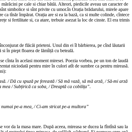
 mărăcini pe cale si chiar bătăi. Alteori, piedicile aveau un caracter de
e sînt simbolice si sînt privite cu umor.în Orația brădarului, mirele apare
e ca tînăr împărat. Orația are si ea la bază, ca si multe colinde, cîntece
e si fertilitate si, ca atare, trebuie asezat la loc de cinste. El era trimis
conjurat de flăcăi prieteni. Unul din ei îl bărbierea, pe cînd lăutarii
si în piept floarea de lămîiță cu beteală.
re se cînta în acelasi moment miresei. Poezia vorbea, pe un ton de laudă
ezentat niciodată pentru mire în culori atît de sumbre ca pentru mireasă.
ni):
casă. / Dă cu spuză pe fereastă / Să mă vază, să mă arză, / Să-mi arză
a mea / Subțirică ca soba, / Dreaptă ca cobilița”.
at numai pe-a mea, / Ci-am stricat pe-a multora”
 se vor da la masa mare. După aceea, mireasa se ducea la fîntînă sau la
păt al resteului ținea mireasa, de celălalt, vădrarul. Ei porneau spre apă