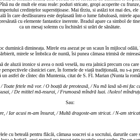
înă nu de mult ele erau reale: poduri stricate, gropi acoperite cu frunze,
imperiului credințelor superstițioase. Mai tîrziu, si astăzi tot mai des, el
ală în care desfăsurarea este deplasată într-o lume fabuloasă, mirele apar
 presărată cu elemente fantastice inerente. Bradul apare ca simbol de tinereț
ca un mesaj solemn cu închinări si urări de sănătate.
 loc duminică dimineața. Mirele era asezat pe un scaun în mijlocul odăii, în
rbierit, mirele se îmbrăca de nuntă, îsi punea cămasa trimisă de mireasă 
lină de aluzii ironice si avea o notă veselă, nu era jalnică precum cea ca
 perspectivele căsniciei care, în formele de viață tradițională, nu s-a pr
ă un astfel de cîntec din Muntenia, citat de S. FI. Marian (Nunta la româ
, / Toate fetele mă vor. / O boață de preoteasă, / Nu mă lasă să-mi fac 
 susai, / De mititel mă-nsurai, / Frumoasă mîndră luai. /Aoleo! mîndruț
Sau:
ire, / Iar acusi m-am însurat, / Multă dragoste-am stricat. / N-am stric
lele cu beteală pentru flăcăi, cămasa soacrei si a socrului, darurile care
e lega o batistă, apoi resteul era trecut prin toartele unei vedre. De un ca