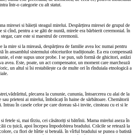
ntra într-o categorie cu alt statut.
una miresei si băieții steagul mirelui. Despărțirea miresei de grupul de
 si cînd, pentru a se găti de nuntă, mirele era bărbierit ceremonial. în
 stegar, care este si maestrul de ceremonii.
e la mire si la mireasă, despărțirea de familie avea loc numai pentru
nată în ansamblul sistemului obiceiurilor tradiționale. Ea era compensată
nunie, el este supus unor probe. I se pun, sub formă de ghicitori, astăzi
e îl va avea. Este, poate, un act compensator, un moment care marchează
, un altul si îsi restabilește ca de multe ori în rînduiala etnologică a
iale.
trei,vădrăritul, plecarea la cununie, cununia, întoarcerea cu alai de la
 sau prieteni ai mirelui, îmbrăcați în haine de sărbătoare. Chemătorii
 Intrau în casele celor pe care doreau să-i invite, cinsteau cu ei si le
etele si, mai tîrziu, cei căsătoriți si bătrînii. Mama mirelui aseza în
căii cu țuică, apoi începea împodobirea bradului. Crăcile se retează la
ore, cu flori de hîrtie si beteală. în vîrful bradului se punea o batistă