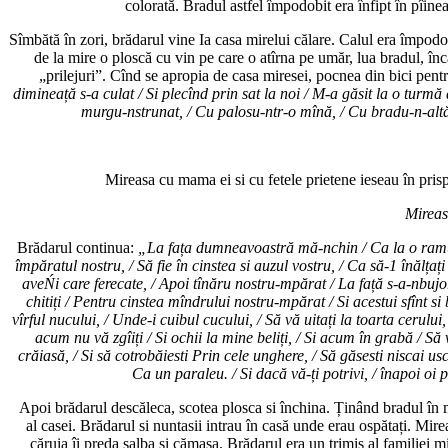
colorată. Bradul astfel împodobit era înfipt în pîine
Sîmbătă în zori, brădarul vine Ia casa mirelui călare. Calul era împodobi
de la mire o ploscă cu vin pe care o atîrna pe umăr, lua bradul, înc
„prilejuri”. Cînd se apropia de casa miresei, pocnea din bici pentr
dimineață s-a culat / Si plecînd prin sat la noi / M-a găsit la o turmă
murgu-nstrunat, / Cu palosu-ntr-o mînă, / Cu bradu-n-altă
Mireasa cu mama ei si cu fetele prietene ieseau în pri
Mireas
Brădarul continua:
„La fața dumneavoastră mă-nchin / Ca la o ramură
împăratul nostru, / Să fie în cinstea si auzul vostru, / Ca să-1 înălțaț
aveŃi care ferecate, / Apoi tînăru nostru-mpărat / La față s-a-nbujo
chitiți / Pentru cinstea mîndrului nostru-mpărat / Si acestui sfînt si 
vîrful nucului, / Unde-i cuibul cucului, / Să vă uitați la toarta cerului
acum nu vă zgîiți / Si ochii la mine beliți, / Si acum în grabă / S
crăiasă, / Si să cotrobăiesti Prin cele unghere, / Să găsesti niscai us
Ca un paraleu. / Si dacă vă-ți potrivi, / înapoi oi 
Apoi brădarul descăleca, scotea plosca si închina. Ținând bradul în mî
al casei. Brădarul si nuntasii intrau în casă unde erau ospătați. Mir
căruia îi preda salba si cămasa. Brădarul era un trimis al familiei mi