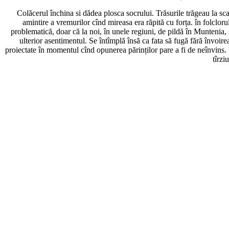
Colăcerul închina si dădea plosca socrului. Trăsurile trăgeau la scar
amintire a vremurilor cînd mireasa era răpită cu forța. în folclor
problematică, doar că la noi, în unele regiuni, de pildă în Muntenia, si
ulterior asentimentul. Se întîmplă însă ca fata să fugă fără învoirea
proiectate în momentul cînd opunerea părinților pare a fi de neînvins. 
tîrzi