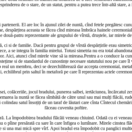
sprinderea de o stare, de un statut, pentru a putea trece într-altă stare, a i
partenerii. El are loc în ajunul zilei de nuntă, cînd fetele pregătesc cun
one, despărțirea aceasta se făcea cînd mireasa îmbrăca hainele ceremoniale
e două-patru reprezentante ale grupului de vîrstă, druștele, iar mirele de
ci si de familie. Dacă pentru grupul de vîrstă despărțirile erau simetric
trece, a se integra în familia mirelui. Totusi simetria nu era total abando
Bihor. Aici, atunci cînd mirele vine să ia mireasa.Pentru a o conduce la cu
de istețime si de standardul de cunostințe necesare statutului nou pe car
 real un membru, deci se dezechilibrează dar accepta ceremonial, metaforic
i, echilibrul prin saltul în metaforă pe care îl reprezentau actele ceremon
ei, colăceriile, jocul bradului, punerea salbei, iertăciunea, încărcatul zes
hemarea la nuntă se făcea sîmbătă de către unul sau mai mulți flăcăi, rude
colindau satul însoțiți de un taraf de lăutari care cînta Cîntecul chemării.
făceau cuvenita poftire.
ă. La împodobirea bradului flăcăii veneau chiuind. Odată cu ei veneau si f
u o pîine presărată cu sare în care înfigea o lumînare. Mirele cinstea flă
ie si una mai mică spre vîrf. Apoi bradul era împodobit cu panglici multicol