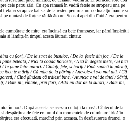
pre cele patru zări. Cu apa rămasă în vadră fetele se stropeau una pe
 trebuia să apuce batista de la resteu pentru a nu i-o lua alții înainte si
si pe nuntasi de forțele răufăcătoare. Scosul apei din fîntînă era pentru
ele cumpărate de mire, era încinsă cu bete frumoase, iar părul împletit i
a si lămîița-în timpul acesta lăutarii cîntau:
ădina cu flori, / De la strat de busuioc, / De la fetele din joc, / De la
une beteală, / Nici la coadă floricele, / Nici în degete inele, / Si nici
 Te pune între nurori. / Cîntați, fete, si horiți / Pînă sunteți la părinți,
a ce focu te măriți / Că mila de la părinți / Anevoie-ai s-o mai uiți. / Că
esti, / Cînd gîndesti că trăiesti bine, / Atuncia e vai de tine! / Săriți,
ți; / Bate-mi, vîntule, prin flori, / Ado-mi dor de la surori; / Bate-mi,
intra în horă. După aceasta se asezau cu toții la masă. Cîntecul de la
a si despărțirea de fete era unul din momentele de culminare lirică în
rțirea era efectuată, marcînd prin aceasta, în desfăsurarea dramei, o