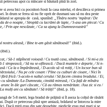
sii petreceau apoi cu mîncare si băutură pînă în zori.
re si avea bici cu pocnitori-Sosit Ia casa mirelui, el descăleca si primea
esei. în drum se ferea să nu fie oprit de dusmani sau să nu dea peste
Brădarul se apropia de casă, spunînd:
„Tînăru nostru ‘mpărat / De
ruda de-o noapte, / Stropită cu lacrămi de lapte, / S-asa am plecat / Cu
ute, / Prin ape nescăzute, / Ca sa ajung la Dumneavoastră”
 nostru aleasă, / Bine te-am găsit sănătoasă!”
(ibid.).
(ibid.).
 / Să-1 stăpînesti voioasă / Cu toată casa, sănătoasă. / Si mi-a zis
 să-1 stropească, / Să nu se-ofilească. / Dacă muntele e departe, / Si n-
asă / Ca la o împărăteasă, / D-acolo să vă rotiți, / Un locsor bun să
 bărzoiului, / Nu pe cele cosare / Pline cu cuiburi de cioare, / Nici în
i fără frică / S-acolo-n naltul cerului / Să facem cinstea bradului. / Ei,
chin cu sănătate /La Dumneata, cinstită mireasă, / Cu față de mîndra
le arunc în ăle guri căscate, / Că au rămas nemăritate. /Asa zic si eu /
 La mulți ani cu sănătate! / Să trăiți!”
(ibid, p. 18)
.
ă de 5-8 metri, lega bradul de prăjină si îl aseza la colțul de răsărit
elui. După ce petreceau pînă spre amiază, brădarul se întorcea la mire
dici. Dacă mirii erau din sate deosebite, piedicile erau mai mari si se