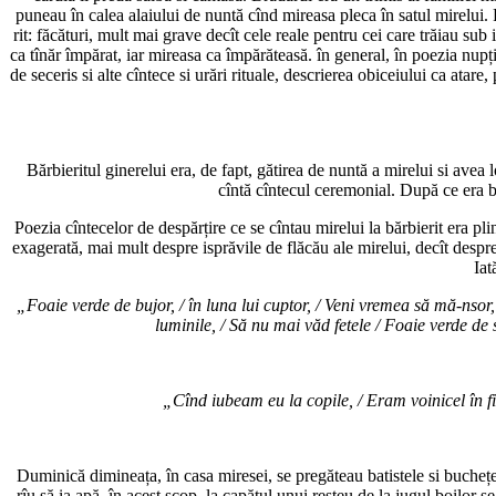
puneau în calea alaiului de nuntă cînd mireasa pleca în satul mirelui. P
rit: făcături, mult mai grave decît cele reale pentru cei care trăiau sub 
ca tînăr împărat, iar mireasa ca împărăteasă. în general, în poezia nupți
de seceris si alte cîntece si urări rituale, descrierea obiceiului ca atare,
Bărbieritul ginerelui era, de fapt, gătirea de nuntă a mirelui si avea
cîntă cîntecul ceremonial. După ce era bă
Poezia cîntecelor de despărțire ce se cîntau mirelui la bărbierit era p
exagerată, mai mult despre isprăvile de flăcău ale mirelui, decît despre
Iat
„Foaie verde de bujor, / în luna lui cuptor, / Veni vremea să mă-nsor
luminile, / Să nu mai văd fetele / Foaie verde de
„Cînd iubeam eu la copile, / Eram voinicel în f
Duminică dimineața, în casa miresei, se pregăteau batistele si buchețe
rîu să ia apă. în acest scop, la capătul unui resteu de la jugul boilor s