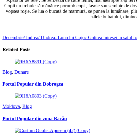
Apărător de rele : Se serbează de către femei, mai ales spre a-și feri 
Copii nu trebuie să mănănce porumb copt , fasole sau semințe de dovle
vopsea roșie. Se lua o bucată de marmură, se punea la lumânare, pli
zilele bubatului, dimine
Decembrie/ Indrea/ Undrea- Luna lui Cojoc
Gatirea miresei in satul 
Related Posts
Blog
,
Dunare
Portul Popular din Dobrogea
Moldova
,
Blog
Portul Popular din zona Bacău