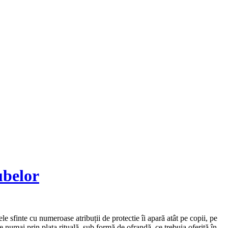
ubelor
le sfinte cu numeroase atribuții de protectie îi apară atât pe copii, pe
e numai prin plata rituală, sub formă de ofrandă, ce trebuia oferită în