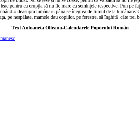
copii de bubat. Nu se țese și nu se coase, pentru ca vărsatul să nu fie țep
ac,pentru ca erupția să nu fie mare ca semințele respective. Pun pe față
mbând-o deasupra lumânării până se înegrea de fumul de la lumânare. C
ața, pe nespălate, mamele dau copiilor, pe ferestre, să înghită câte trei b
Text Antoaneta Olteanu-Calendarele Poporului Român
romanesc