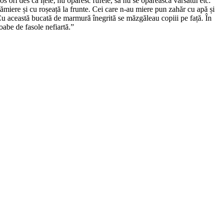
os ori des ca ițele; nu opăresc rufele, să nu se opărească vărsatul etc.
miere și cu roșeață la frunte. Cei care n-au miere pun zahăr cu apă și
u această bucată de marmură înegrită se măzgăleau copiii pe față. În
oabe de fasole nefiartă.”