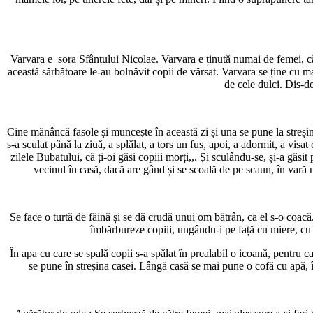
Varvara e sora Sfântului Nicolae. Varvara e ținută numai de femei, căci
această sărbătoare le-au bolnăvit copii de vărsat. Varvara se ține cu 
de cele dulci. Dis-de
Cine mănâncă fasole și muncește în această zi și una se pune la streșin
s-a sculat până la ziuă, a splălat, a tors un fus, apoi, a adormit, a visat
zilele Bubatului, că ți-oi găsi copiii morți,,. Și sculându-se, și-a găsi
vecinul în casă, dacă are gând și se scoală de pe scaun, în vară 
Se face o turtă de făină și se dă crudă unui om bătrân, ca el s-o coacă
îmbărbureze copiii, ungându-i pe față cu miere, cu ap
În apa cu care se spală copii s-a spălat în prealabil o icoană, pentru c
se pune în streșina casei. Lângă casă se mai pune o cofă cu apă, în