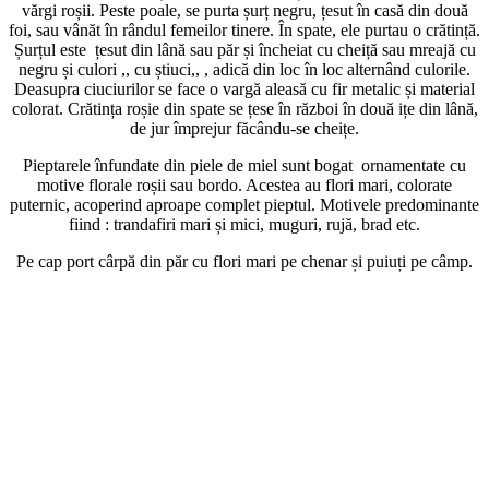
vărgi roșii. Peste poale, se purta șurț negru, țesut în casă din două
foi, sau vânăt în rândul femeilor tinere. În spate, ele purtau o crătință.
Șurțul este țesut din lână sau păr și încheiat cu cheiță sau mreajă cu
negru și culori ,, cu știuci,, , adică din loc în loc alternând culorile.
Deasupra ciuciurilor se face o vargă aleasă cu fir metalic și material
colorat. Crătința roșie din spate se țese în război în două ițe din lână,
de jur împrejur făcându-se cheițe.
Pieptarele înfundate din piele de miel sunt bogat ornamentate cu
motive florale roșii sau bordo. Acestea au flori mari, colorate
puternic, acoperind aproape complet pieptul. Motivele predominante
fiind : trandafiri mari și mici, muguri, rujă, brad etc.
Pe cap port cârpă din păr cu flori mari pe chenar și puiuți pe câmp.