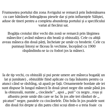
Frumusețea portului din zona Avrigului se remarcă prin îndemănarea
cu care bătrânele îmbogățeau piesele dar și prin influențele Săliștei,
aduse de tineri pentru a completa abundența portului și a specificului
variat al fiecărui sat.
Bogăția croiului iilor vechi din zonă se remarcă prin lărgimea
mânecilor ( având mâneca din beată și obinzală). Cele cu altiță
aveau mâneca din două părți, încheiate pe umăr cu broderie. Cele cu
pumnași întorși se făceau în vechime, începând cu 1900
răspândindu-se ia cu fodori jos la mâneci.
Ia de tip vechi, cu obinzăli și pui peste umere are mâneca bogată( un
lat și jumătate) , obinzălile fiind aplicate cu fața înăuntru pentru ca
atunci când se răsfrâng, să apară pe față. Ornamentele bordate ale iei
sunt dispuse în lungul mânecii în două șiruri negre din umăr până jos
la obinzeală, numite ,, ciocănele’’ , apoi ,, puii’’ cu negru , roșu și
albastru peste umăr din care se fac în jos alte trei rânduri de ,,
picaturi’’ negre, paralele cu ciocănelele. Din brâu în jos poalele sunt
din două foi drepte și din patru clini scoși dintr-o a treia foaie cu