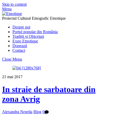
Skip to content
Menu
Proiectul Cultural Etnografic Etnotique
Despre noi
Portul popular din România
Tradiții și Obiceiuri
Expo Etnotique
Donează
Contact
Close Menu
21
mai
2017
In straie de sarbatoare din
zona Avrig
Alexandra Negrila
Blog
0