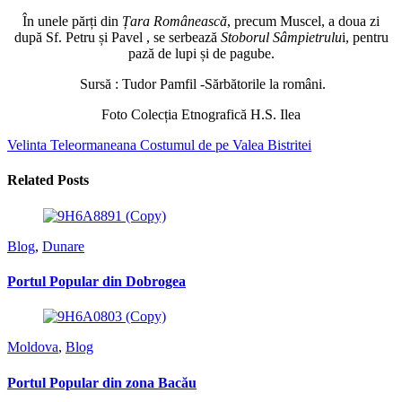
În unele părți din
Țara Românească
, precum Muscel, a doua zi
după Sf. Petru și Pavel , se serbează
Stoborul Sâmpietrulu
i, pentru
pază de lupi și de pagube.
Sursă : Tudor Pamfil -Sărbătorile la români.
Foto Colecția Etnografică H.S. Ilea
Velinta Teleormaneana
Costumul de pe Valea Bistritei
Related Posts
Blog
,
Dunare
Portul Popular din Dobrogea
Moldova
,
Blog
Portul Popular din zona Bacău