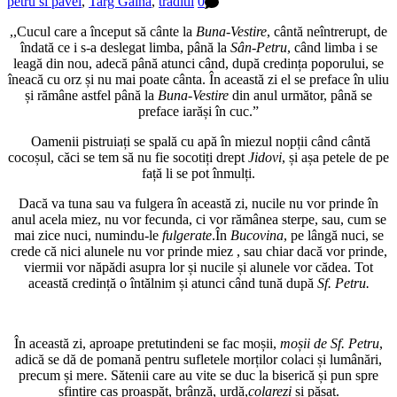
petru si pavel
,
Targ Gaina
,
traditii
0
,,Cucul care a început să cânte la
Buna-Vestire
, cântă neîntrerupt, de
îndată ce i s-a deslegat limba, până la
Sân-Petru
, când limba i se
leagă din nou, adecă până atunci când, după credința poporului, se
îneacă cu orz și nu mai poate cânta. În această zi el se preface în uliu
și rămâne astfel până la
Buna-Vestire
din anul următor, până se
preface iarăși în cuc.”
Oamenii pistruiați se spală cu apă în miezul nopții când cântă
cocoșul, căci se tem să nu fie socotiți drept
Jidovi
, și așa petele de pe
față li se pot înmulți.
Dacă va tuna sau va fulgera în această zi, nucile nu vor prinde în
anul acela miez, nu vor fecunda, ci vor rămânea sterpe, sau, cum se
mai zice nuci, numindu-le
fulgerate
.În
Bucovina
, pe lângă nuci, se
crede că nici alunele nu vor prinde miez , sau chiar dacă vor prinde,
viermii vor năpădi asupra lor și nucile și alunele vor cădea. Tot
această credință o întălnim și atunci când tună după
Sf. Petru.
În această zi, aproape pretutindeni se fac moșii,
moșii de Sf. Petru
,
adică se dă de pomană pentru sufletele morților colaci și lumânări,
precum și mere. Sătenii care au vite se duc la biserică și pun spre
sfințire caș proaspăt, brânză, urdă,
colarezi
și păsat.