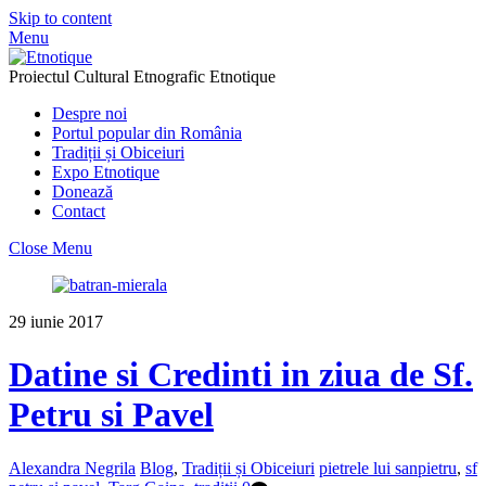
Skip to content
Menu
Proiectul Cultural Etnografic Etnotique
Despre noi
Portul popular din România
Tradiții și Obiceiuri
Expo Etnotique
Donează
Contact
Close Menu
29
iunie
2017
Datine si Credinti in ziua de Sf.
Petru si Pavel
Alexandra Negrila
Blog
,
Tradiții și Obiceiuri
pietrele lui sanpietru
,
sf