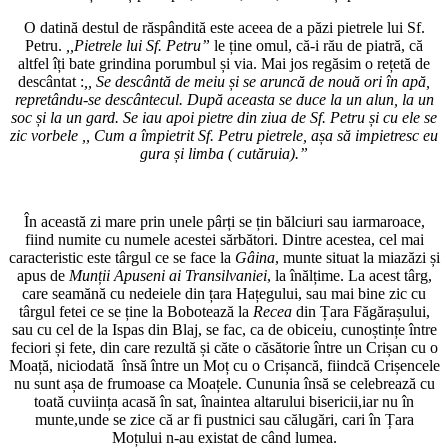
O datină destul de răspândită este aceea de a păzi pietrele lui Sf.
Petru.
,,Pietrele lui Sf. Petru”
le ține omul, că-i rău de piatră, că
altfel îți bate grindina porumbul și via. Mai jos regăsim o rețetă de
descântat :
,, Se descântă de meiu și se aruncă de nouă ori în apă,
repretându-se descântecul. După aceasta se duce la un alun, la un
soc și la un gard. Se iau apoi pietre din ziua de Sf. Petru și cu ele se
zic vorbele ,, Cum a împietrit Sf. Petru pietrele, așa să impietresc eu
gura și limba ( cutăruia).”
În această zi mare prin unele pârți se țin bălciuri sau iarmaroace,
fiind numite cu numele acestei sărbători. Dintre acestea, cel mai
caracteristic este târgul ce se face la
Gâina
, munte situat la miazăzi și
apus de
Munții Apuseni ai Transilvaniei
, la înălțime. La acest târg,
care seamănă cu nedeiele din țara Hațegului, sau mai bine zic cu
târgul fetei ce se ține la Bobotează la
Recea
din Țara Făgărașului,
sau cu cel de la Ispas din Blaj, se fac, ca de obiceiu, cunoștințe între
feciori și fete, din care rezultă și căte o căsătorie între un Crișan cu o
Moață, niciodată însă între un Moț cu o Crișancă, fiindcă Crișencele
nu sunt așa de frumoase ca Moațele. Cununia însă se celebrează cu
toată cuviința acasă în sat, înaintea altarului bisericii,iar nu în
munte,unde se zice că ar fi pustnici sau călugări, cari în Țara
Moțului n-au existat de când lumea.