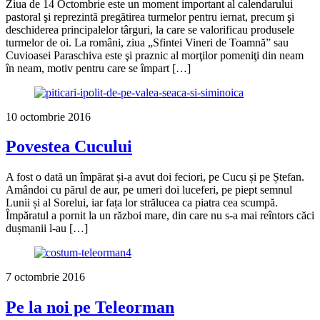
Ziua de 14 Octombrie este un moment important al calendarului
pastoral şi reprezintă pregătirea turmelor pentru iernat, precum şi
deschiderea principalelor târguri, la care se valorificau produsele
turmelor de oi. La români, ziua „Sfintei Vineri de Toamnă” sau
Cuvioasei Paraschiva este şi praznic al morţilor pomeniţi din neam
în neam, motiv pentru care se împart […]
10 octombrie 2016
Povestea Cucului
A fost o dată un împărat și-a avut doi feciori, pe Cucu și pe Ștefan.
Amândoi cu părul de aur, pe umeri doi luceferi, pe piept semnul
Lunii și al Sorelui, iar fața lor strălucea ca piatra cea scumpă.
Împăratul a pornit la un război mare, din care nu s-a mai reîntors căci
dușmanii l-au […]
7 octombrie 2016
Pe la noi pe Teleorman