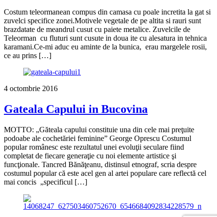
Costum teleormanean compus din camasa cu poale incretita la gat si
zuvelci specifice zonei.Motivele vegetale de pe altita si rauri sunt
brazdatate de meandrul cusut cu paiete metalice. Zuvelcile de
Teleorman cu fluturi sunt cusute in doua ite cu alesatura in tehnica
karamani.Ce-mi aduc eu aminte de la bunica, erau margelele rosii,
ce au prins […]
4 octombrie 2016
Gateala Capului in Bucovina
MOTTO: „Găteala capului constituie una din cele mai preţuite
podoabe ale cochetăriei feminine” George Oprescu Costumul
popular românesc este rezultatul unei evoluţii seculare fiind
completat de fiecare generaţie cu noi elemente artistice şi
funcţionale. Tancred Bănăţeanu, distinsul etnograf, scria despre
costumul popular că este acel gen al artei populare care reflectă cel
mai concis „specificul […]