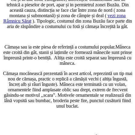
tehnică a pieselor de port, apar și in permietrul zonei Buzău. Din
această cauza, distincția se face clar între zona de nord ( zona
montana și submontană) și zona de câmpie și deal (
vezi zona
Râmnicu Sărat
). Tipologic, costumul din zona Buzău face parte din
aria de răspândire a costumului cu fotă și cămașa încrețită la gât.
Cămașa sau ia este piesa de referință a costumului popular.Mâneca
este croită din gât, stanii și lațimile ce formează mânecile sunt prinse
împreună printr-o bentiță. Altița este croită separat sau împreună cu
mâneca.
Cămașa mocănească prezentată în acest articol, reprezintă un tip mai
nou de cămașa, practic o replică a cămășii vechi ( altița îngustă,
încreț alb și râuri înguste). Mâneca este terminată cu un volan,
ornamentele fiind amplasate oblic sau drept, extrem de frecvent
găsindu-se motivul ,,scara”. Motivele ornamentale se realizează din
lână vopsită sau bumbac, broderia peste fire, punctul cusăturii fiind
unul buclat.