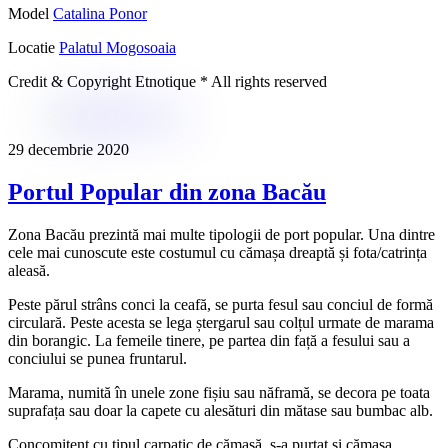
Model
Catalina Ponor
Locatie
Palatul Mogosoaia
Credit & Copyright Etnotique * All rights reserved
29 decembrie 2020
Portul Popular din zona Bacău
Zona Bacău prezintă mai multe tipologii de port popular. Una dintre
cele mai cunoscute este costumul cu cămașa dreaptă și fota/catrința
aleasă.
Peste părul strâns conci la ceafă, se purta fesul sau conciul de formă
circulară. Peste acesta se lega ștergarul sau colțul urmate de marama
din borangic. La femeile tinere, pe partea din față a fesului sau a
conciului se punea fruntarul.
Marama, numită în unele zone fișiu sau năframă, se decora pe toata
suprafața sau doar la capete cu alesături din mătase sau bumbac alb.
Concomitent cu tipul carpatic de cămașă, s-a purtat și cămașa