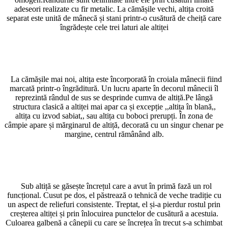
adeseori realizate cu fir metalic. La cămășile vechi, altița croită
separat este unită de mânecă și stani printr-o cusătură de cheiță care
îngrădește cele trei laturi ale altiței
La cămășile mai noi, altița este încorporată în croiala mânecii fiind
marcată printr-o îngrăditură. Un lucru aparte în decorul mânecii îl
reprezintă rândul de sus se desprinde cumva de altiță.Pe lângă
structura clasică a altiței mai apar ca și excepție ,,altița în blană,,
altița cu izvod sabiat,, sau altița cu boboci prerupți. În zona de
câmpie apare și mărginarul de altiță, decorată cu un singur chenar pe
margine, centrul rămânând alb.
Sub altiță se găsește încrețul care a avut în primă fază un rol
funcțional. Cusut pe dos, el păstrează o tehnică de veche tradiție cu
un aspect de reliefuri consistente. Treptat, el și-a pierdur rostul prin
creșterea altiței și prin înlocuirea punctelor de cusătură a acestuia.
Culoarea galbenă a cânepii cu care se încrețea în trecut s-a schimbat