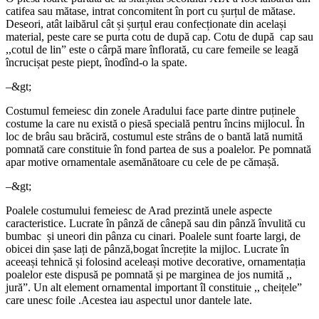
catifea sau mătase, intrat concomitent în port cu șurțul de mătase.
Deseori, atât laibărul cât și șurțul erau confecționate din același
material, peste care se purta cotu de după cap. Cotu de după cap sau
,,cotul de lin” este o cârpă mare înflorată, cu care femeile se leagă
încrucișat peste piept, înodînd-o la spate.
–&gt;
Costumul femeiesc din zonele Aradului face parte dintre puținele
costume la care nu există o piesă specială pentru încins mijlocul. În
loc de brâu sau brăciră, costumul este strâns de o bantă lată numită
pomnată care constituie în fond partea de sus a poalelor. Pe pomnată
apar motive ornamentale asemănătoare cu cele de pe cămașă.
–&gt;
Poalele costumului femeiesc de Arad prezintă unele aspecte
caracteristice. Lucrate în pânză de cânepă sau din pânză învulită cu
bumbac și uneori din pânza cu cinari. Poalele sunt foarte largi, de
obicei din șase lați de pânză,bogat încrețite la mijloc. Lucrate în
aceeași tehnică și folosind aceleași motive decorative, ornamentația
poalelor este dispusă pe pomnată și pe marginea de jos numită ,,
jură”. Un alt element ornamental important îl constituie ,, cheițele”
care unesc foile .Acestea iau aspectul unor dantele late.