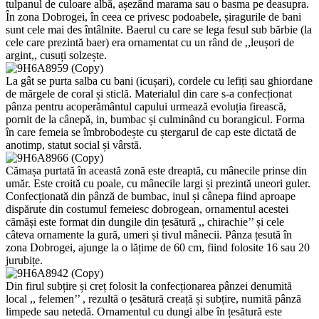
tulpanul de culoare albă, așezând marama sau o basma pe deasupra.
În zona Dobrogei, în ceea ce privesc podoabele, șiragurile de bani
sunt cele mai des întâlnite. Baerul cu care se lega fesul sub bărbie (la
cele care prezintă baer) era ornamentat cu un rând de ,,leușori de
argint,, cusuți solzește.
La gât se purta salba cu bani (icușari), cordele cu lefiți sau ghiordane
de mărgele de coral și sticlă. Materialul din care s-a confecționat
pânza pentru acoperământul capului urmează evoluția firească,
pornit de la cânepă, in, bumbac și culminând cu borangicul. Forma
în care femeia se îmbrobodește cu ștergarul de cap este dictată de
anotimp, statut social și vârstă.
Cămașa purtată în această zonă este dreaptă, cu mânecile prinse din
umăr. Este croită cu poale, cu mânecile largi și prezintă uneori guler.
Confecționată din pânză de bumbac, inul și cânepa fiind aproape
dispărute din costumul femeiesc dobrogean, ornamentul acestei
cămăși este format din dungile din țesătură ,, chirachie’’ și cele
câteva ornamente la gură, umeri și tivul mânecii. Pânza țesută în
zona Dobrogei, ajunge la o lățime de 60 cm, fiind folosite 16 sau 20
jurubițe.
Din firul subțire și creț folosit la confecționarea pânzei denumită
local ,, felemen’’ , rezultă o țesătură creață și subțire, numită pânză
limpede sau netedă. Ornamentul cu dungi albe în țesătură este