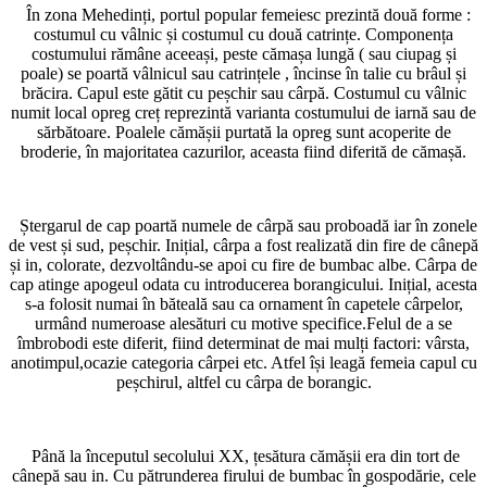
În zona Mehedinți, portul popular femeiesc prezintă două forme :
costumul cu vâlnic și costumul cu două catrințe. Componența
costumului rămâne aceeași, peste cămașa lungă ( sau ciupag și
poale) se poartă vâlnicul sau catrințele , încinse în talie cu brâul și
brăcira. Capul este gătit cu peșchir sau cârpă. Costumul cu vâlnic
numit local opreg creț reprezintă varianta costumului de iarnă sau de
sărbătoare. Poalele cămășii purtată la opreg sunt acoperite de
broderie, în majoritatea cazurilor, aceasta fiind diferită de cămașă.
Ștergarul de cap poartă numele de cârpă sau proboadă iar în zonele
de vest și sud, peșchir. Inițial, cârpa a fost realizată din fire de cânepă
și in, colorate, dezvoltându-se apoi cu fire de bumbac albe. Cârpa de
cap atinge apogeul odata cu introducerea borangicului. Inițial, acesta
s-a folosit numai în băteală sau ca ornament în capetele cârpelor,
urmând numeroase alesături cu motive specifice.Felul de a se
îmbrobodi este diferit, fiind determinat de mai mulți factori: vârsta,
anotimpul,ocazie categoria cârpei etc. Atfel își leagă femeia capul cu
peșchirul, altfel cu cârpa de borangic.
Până la începutul secolului XX, țesătura cămășii era din tort de
cânepă sau in. Cu pătrunderea firului de bumbac în gospodărie, cele