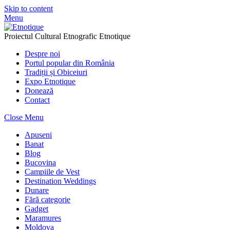
Skip to content
Menu
Proiectul Cultural Etnografic Etnotique
Despre noi
Portul popular din România
Tradiții și Obiceiuri
Expo Etnotique
Donează
Contact
Close Menu
Apuseni
Banat
Blog
Bucovina
Campiile de Vest
Destination Weddings
Dunare
Fără categorie
Gadget
Maramures
Moldova