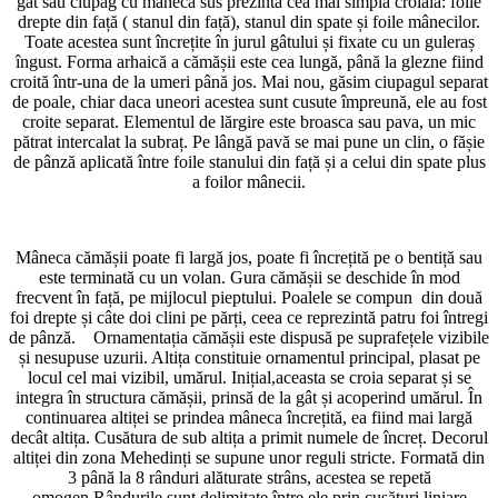
gât sau ciupag cu mâneca sus prezintă cea mai simplă croială: foile
drepte din față ( stanul din față), stanul din spate și foile mânecilor.
Toate acestea sunt încrețite în jurul gâtului și fixate cu un guleraș
îngust. Forma arhaică a cămășii este cea lungă, până la glezne fiind
croită într-una de la umeri până jos. Mai nou, găsim ciupagul separat
de poale, chiar daca uneori acestea sunt cusute împreună, ele au fost
croite separat. Elementul de lărgire este broasca sau pava, un mic
pătrat intercalat la subraț. Pe lângă pavă se mai pune un clin, o fășie
de pânză aplicată între foile stanului din față și a celui din spate plus
a foilor mânecii.
Mâneca cămășii poate fi largă jos, poate fi încrețită pe o bentiță sau
este terminată cu un volan. Gura cămășii se deschide în mod
frecvent în față, pe mijlocul pieptului. Poalele se compun din două
foi drepte și câte doi clini pe părți, ceea ce reprezintă patru foi întregi
de pânză. Ornamentația cămășii este dispusă pe suprafețele vizibile
și nesupuse uzurii. Altița constituie ornamentul principal, plasat pe
locul cel mai vizibil, umărul. Inițial,aceasta se croia separat și se
integra în structura cămășii, prinsă de la gât și acoperind umărul. În
continuarea altiței se prindea mâneca încrețită, ea fiind mai largă
decât altița. Cusătura de sub altița a primit numele de încreț. Decorul
altiței din zona Mehedinți se supune unor reguli stricte. Formată din
3 până la 8 rânduri alăturate strâns, acestea se repetă
omogen.Rândurile sunt delimitate între ele prin cusături liniare