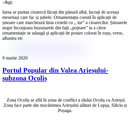
–&gt;
Iarna se purtau cioarecii făcuți din pănură albă, lucrați de aceiași
meseriași care fac și șubele. Ornamentația constă în aplicații de
șinoare care marchează linia croielii cu ,, tur” a cioarecilor. Șinoarele
negre înconjoara buzunarele din față ,,pojnare” la a căror
ornamentație se adaugă și aplicații de postav colorat în roșu, verse,
albastru etc
9 martie 2020
Portul Popular din Valea Arieșului-
subzona Ocoliș
Zona Ocoliș se află în zona de conflict a râului Ocoliș cu Arieșul.
Zona face parte din mocănimea Arieșului alături de Lupșa, Sălciu și
Poșaga.