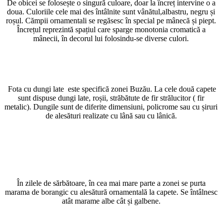
De obicei se folosește o singură culoare, doar la încreț intervine o a
doua. Culoriile cele mai des întâlnite sunt vânătul,albastru, negru și
roșul. Cămpii ornamentali se regăsesc în special pe mânecă și piept.
Încrețul reprezintă spațiul care sparge monotonia cromatică a
mânecii, în decorul lui folosindu-se diverse culori.
Fota cu dungi late este specifică zonei Buzău. La cele două capete
sunt dispuse dungi late, roșii, străbătute de fir strălucitor ( fir
metalic). Dungile sunt de diferite dimensiuni, policrome sau cu șiruri
de alesături realizate cu lână sau cu lânică.
În zilele de sărbătoare, în cea mai mare parte a zonei se purta
marama de borangic cu alesătură ornamentală la capete. Se întâlnesc
atât marame albe cât și galbene.