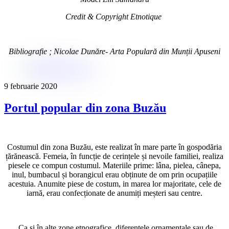
Credit & Copyright Etnotique
Bibliografie ; Nicolae Dunăre- Arta Populară din Munții Apuseni
9 februarie 2020
Portul popular din zona Buzău
Costumul din zona Buzău, este realizat în mare parte în gospodăria
țărănească. Femeia, în funcție de cerințele și nevoile familiei, realiza
piesele ce compun costumul. Materiile prime: lâna, pielea, cânepa,
inul, bumbacul și borangicul erau obținute de om prin ocupațiile
acestuia. Anumite piese de costum, in marea lor majoritate, cele de
iarnă, erau confecționate de anumiți meșteri sau centre.
Ca și în alte zone etnografice, diferențele ornamentale sau de