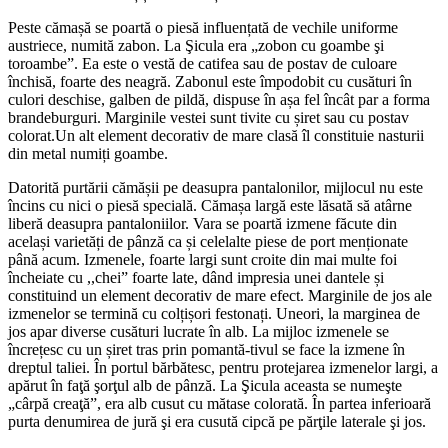
Peste cămașă se poartă o piesă influențată de vechile uniforme
austriece, numită zabon. La Şicula era „zobon cu goambe şi
toroambe”. Ea este o vestă de catifea sau de postav de culoare
închisă, foarte des neagră. Zabonul este împodobit cu cusături în
culori deschise, galben de pildă, dispuse în așa fel încât par a forma
brandeburguri. Marginile vestei sunt tivite cu șiret sau cu postav
colorat.Un alt element decorativ de mare clasă îl constituie nasturii
din metal numiți goambe.
Datorită purtării cămășii pe deasupra pantalonilor, mijlocul nu este
încins cu nici o piesă specială. Cămașa largă este lăsată să atârne
liberă deasupra pantaloniilor. Vara se poartă izmene făcute din
același varietăți de pânză ca și celelalte piese de port menționate
până acum. Izmenele, foarte largi sunt croite din mai multe foi
încheiate cu ,,chei” foarte late, dând impresia unei dantele și
constituind un element decorativ de mare efect. Marginile de jos ale
izmenelor se termină cu colțișori festonați. Uneori, la marginea de
jos apar diverse cusături lucrate în alb. La mijloc izmenele se
încrețesc cu un șiret tras prin pomantă-tivul se face la izmene în
dreptul taliei. În portul bărbătesc, pentru protejarea izmenelor largi, a
apărut în faţă şorţul alb de pânză. La Şicula aceasta se numeşte
„cârpă creaţă”, era alb cusut cu mătase colorată. În partea inferioară
purta denumirea de jură şi era cusută cipcă pe părţile laterale şi jos.