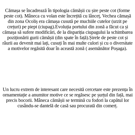
Cămașa se încadrează în tipologia cămășii cu șire peste cot (forme
peste cot). Mâneca cu volan este încrețită cu lânceț, Vechea cămașă
din zona Ocoliș era cămașa cusută pe muchiile cutelor (urzit pe
crețuri) pe piept (ciupag).Evoluția portului din zonă a făcut ca și
cămașa să sufere modificări, de la dispariția ciupagului la schimbarea
poziționării gurii cămășii (din spate în față).Șirele de peste cot și
râurii au devenit mai lați, cusuți în mai multe culori și cu o diversitate
a motivelor regăsită doar în această zonă ( asemănător Poșaga).
Un lucru extrem de interesant care necesită cercetare este prezența în
ornamentație a anumitor motive ce se regăsesc pe șurțul din față, mai
precis bocorii. Mâneca cămășii se termină cu fodori la capătul lor
cusându-se dantelă de casă sau procurată din comerț.