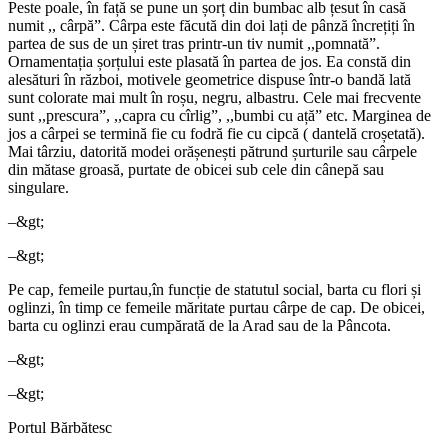
Peste poale, în față se pune un șorț din bumbac alb țesut în casă
numit ,, cârpă”. Cârpa este făcută din doi lați de pânză încrețiți în
partea de sus de un șiret tras printr-un tiv numit ,,pomnată”.
Ornamentația șorțului este plasată în partea de jos. Ea constă din
alesături în război, motivele geometrice dispuse într-o bandă lată
sunt colorate mai mult în roșu, negru, albastru. Cele mai frecvente
sunt ,,prescura”, ,,capra cu cîrlig”, ,,bumbi cu ață” etc. Marginea de
jos a cârpei se termină fie cu fodră fie cu cipcă ( dantelă croșetată).
Mai târziu, datorită modei orășenești pătrund șurturile sau cârpele
din mătase groasă, purtate de obicei sub cele din cânepă sau
singulare.
–&gt;
–&gt;
Pe cap, femeile purtau,în funcție de statutul social, barta cu flori și
oglinzi, în timp ce femeile măritate purtau cârpe de cap. De obicei,
barta cu oglinzi erau cumpărată de la Arad sau de la Pâncota.
–&gt;
–&gt;
Portul Bărbătesc