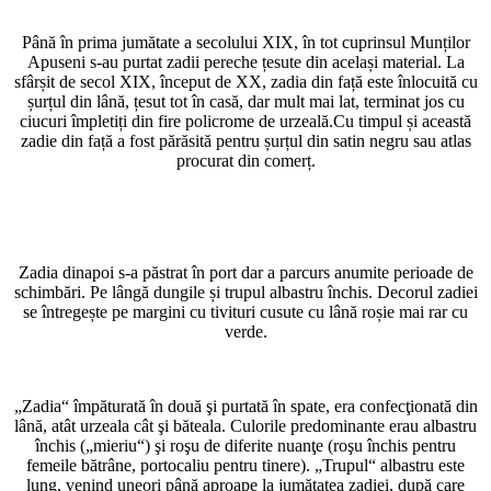
Până în prima jumătate a secolului XIX, în tot cuprinsul Munților
Apuseni s-au purtat zadii pereche țesute din același material. La
sfârșit de secol XIX, început de XX, zadia din față este înlocuită cu
șurțul din lână, țesut tot în casă, dar mult mai lat, terminat jos cu
ciucuri împletiți din fire policrome de urzeală.Cu timpul și această
zadie din față a fost părăsită pentru șurțul din satin negru sau atlas
procurat din comerț.
Zadia dinapoi s-a păstrat în port dar a parcurs anumite perioade de
schimbări. Pe lângă dungile și trupul albastru închis. Decorul zadiei
se întregește pe margini cu tivituri cusute cu lână roșie mai rar cu
verde.
„Zadia“ împăturată în două şi purtată în spate, era confecţionată din
lână, atât urzeala cât şi băteala. Culorile predominante erau albastru
închis („mieriu“) şi roşu de diferite nuanţe (roşu închis pentru
femeile bătrâne, portocaliu pentru tinere). „Trupul“ albastru este
lung, venind uneori până aproape la jumătatea zadiei, după care