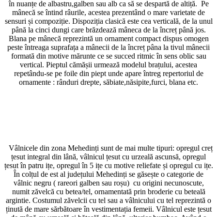
în nuanțe de albastru,galben sau alb ca să se despartă de altiță. Pe
mânecă se întind râurile, acestea prezentând o mare varietate de
sensuri și compoziție. Dispoziția clasică este cea verticală, de la unul
până la cinci dungi care brăzdează mâneca de la încreț până jos.
Blana pe mânecă reprezintă un ornament compact dispus omogen
peste întreaga suprafața a mânecii de la încreț pâna la tivul mânecii
formată din motive mărunte ce se succed ritmic în sens oblic sau
vertical. Pieptul cămășii urmează modelul brațului, acestea
repetându-se pe foile din piept unde apare întreg repertoriul de
ornamente : rânduri drepte, săbiate,năsipite,furci, blana etc.
Vâlnicele din zona Mehedinți sunt de mai multe tipuri: opregul creț
țesut integral din lână, vâlnicul țesut cu urzeală ascunsă, opregul
țesut în patru ițe, opregul în 5 ițe cu motive reliefate și opregul cu ițe.
În colțul de est al județului Mehedinți se găsește o categorie de
vâlnic negru ( rareori galben sau roșu) cu origini necunoscute,
numit zăvelcă cu betea/tel, ornamentată prin broderie cu beteală
argintie. Costumul zăvelcii cu tel sau a vâlnicului cu tel reprezintă o
ținută de mare sărbătoare în vestimentația femeii. Vâlnicul este țesut