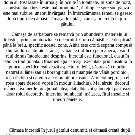
două au fost lăsate în urmă și înlocuite în totalitate. În zona de nord,
consistența pânzei este mai pronunțată, în timp ce spre sud pânza
este mai subțire, uneori învărgată. În îmbracămintea femeii se găsesc
două tipuri de cămăși: cămașa dreaptă și cămașa încrețită în jurul
gâtului.
Cămașa de sărbătoare se remarcă prin abundența materialului
folosit și prin somptuozitatea decorului. Gura cămășii este despicată
până la brâu, specific acestei zone. Altița este croită separat compusă
din rânduri alăturate strâns și săbăcite ( oblice) pe mânecă, având
râul de sus întotdeauna desprins. Încrețul este funcțional, cusut în
tehnica tradițională. Ornamentația cămășii executată prin cusătură în
puncte specifice realizează aspectul reliefat, păstrează coloritul
natural al lânei sau al borangicului și nuanțele de vânăt poroinic (
roșu închis) și cafeniu ai coloranților casnici. Arniciul negru și cel
roșu apare deseori vopsit în modur (liliachiu). Mai târziu, decorul
mânecii își pierde funcționalitatea, atât altița cât și încrețul păstrează
doar rolul decorativ. Intervine bumbacul, mătasea, firul metalic și
uneori paietele.
Cămașa încrețită în jurul gâtului denumită și cămașă creață după