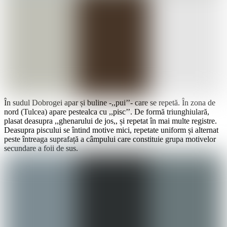
În sudul Dobrogei apar și buline -,,pui’’- care se repetă. În zona de
nord (Tulcea) apare pestealca cu ,,pisc’’. De formă triunghiulară,
plasat deasupra ,,ghenarului de jos,, și repetat în mai multe registre.
Deasupra piscului se întind motive mici, repetate uniform și alternat
peste întreaga suprafață a câmpului care constituie grupa motivelor
secundare a foii de sus.