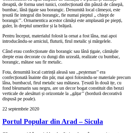
dreaptă, de forma unei tunici, confecționată din pânză de cânepă,
bumbac, lână țigaie sau borangic. Denumită local cămeșoi, este
țesută fie integral din borangic, fie numai pieptul ,, chiept de
borangic’’. Ornamentica acestor cămăși este amplasată pe piepți,
guler, în dreptul umerilor și la brățară.
Pentru început, materialul folosit la ornat a fost lâna, mai apoi
introducându-se arniciul, fluturii, firul metalic și mărgelele.
Când erau confecționate din borangic sau lână țigaie, cămășile
drepte erau decorate cu dungi din urzeală, realizate cu bumbac,
borangic, mătase sau fir metalic.
Fota, denumită local catrință aleasă sau ,,peșteman’’ era
confecționată înainte din păr, mai apoi folosindu-se materiale precum
lâna, bumbacul, firul metalic sau mătasea. Țesută în două ițe, cu
fond bleumarin sau negru, are un decor bogat constituit din benzi
verticale de alesături și orizontale la ,,gățar’’ (bordură decorativă
dispusă pe poale).
22 septembrie 2020
Portul Popular din Arad – Sicula