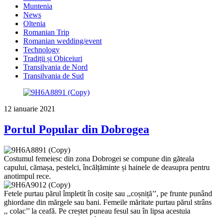
Muntenia
News
Oltenia
Romanian Trip
Romanian wedding/event
Technology
Tradiții și Obiceiuri
Transilvania de Nord
Transilvania de Sud
12 ianuarie 2021
Portul Popular din Dobrogea
Costumul femeiesc din zona Dobrogei se compune din găteala
capului, cămașa, pestelci, încălțăminte și hainele de deasupra pentru
anotimpul rece.
Fetele purtau părul împletit în cosițe sau ,,coșniță’’, pe frunte punând
ghiordane din mărgele sau bani. Femeile măritate purtau părul strâns
,, colac’’ la ceafă. Pe creștet puneau fesul sau în lipsa acestuia