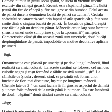
Cămașa numită în graiul local spătoi, se lucra în vremuri trecute
exclusiv din cânepă groasă. Recent, este răspândită pânza învăluită
țesută din fire de cânepă și fire mai groase din bumbac. Felul acesta
de pânză duce la denumirea locală de pânză cu ,,cinari”. Croiala
spătoiului se caracterizează prin faptul că atât spatele cât și fața sunt
croite dintr-o singura bucată de pânză. În bucata de pânză dreaptă
este tăiat la gât un decolteu pătrat. Mânecile croite larg sunt încrețite
și sus la umeri unde sunt prinse și jos la ,,pomnarii”( manșete).
Caracteristice cămășii din această zonă sunt umerițele, două bucăți
dreptunghiulare de pânză, împodobite cu motive decorative aplicate
pe umeri.
–&gt;
Ornamentația este plasată pe umerițe și pe de-a lungul mânecii, fiind
realizată cu arnici colorat. La aceste cusături se folosesc cel mai des
culorile negru și roșu formând o tăblie masivă numită ,,șir”. La
cămășile de Șicula , deseori, șirul, se prezintă sub forma unor
buchete de flori mai distanțate, înșirate pe lungimea mânecii.
Cheițele late de 3-4 cm sunt lucrate în fir gros au aspectul de dantelă
și unește foile mânecii de la umăr până la pumnari. Ea este încadrată
de două ,,băgături” două rânduri cusute cu arnici colorat.
–&gt;
O piesă foarte purtata de la sfârșitul secolului XIX a fost laibărul din