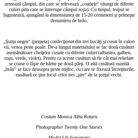
urmează câmpul, din care se relevează „coadele“ (dungi de diferite
culori prin care se întrerupe câmpul roşu). Cu timpul, trupul se
îngustează, ajungând la dimensiunea de 15-20 centimetri şi primeşte
denumirea de brâu.
„Şurţu negru“ (perpeta) confecţionat din trei bucăţi şi cusut în culori
vii, venea peste poale. De-a lungul materialului se fac două cusături
asemănătoare cheiţelor cusute cu diferite culori (albastru, galben,
roşu, verde, violet). Pentru ca aceste cusături să fie cât mai reliefate
se coase o fâşie de hărtie pe două părţi. O altă cusătură numită
„brâu” se face deasupra peste mijloc, cu care se fixează încreţiturile,
cusătură ce ţine locul celor trei „şire” de la şorţul vechi.
Costum Monica Albu Rotaru
Photographer Twenty One Stories
Model Lili Sumanaru