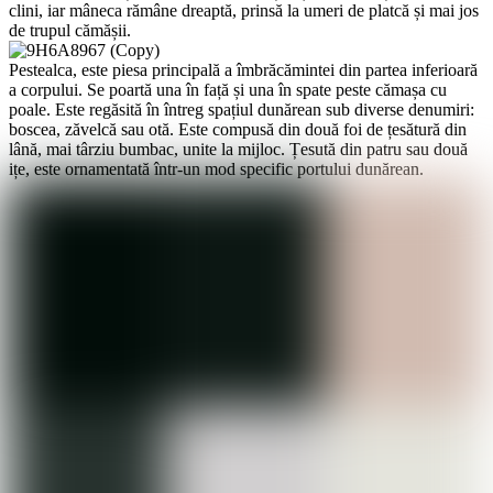
clini, iar mâneca rămâne dreaptă, prinsă la umeri de platcă și mai jos
de trupul cămășii.
Pestealca, este piesa principală a îmbrăcămintei din partea inferioară
a corpului. Se poartă una în față și una în spate peste cămașa cu
poale. Este regăsită în întreg spațiul dunărean sub diverse denumiri:
boscea, zăvelcă sau otă. Este compusă din două foi de țesătură din
lână, mai târziu bumbac, unite la mijloc. Țesută din patru sau două
ițe, este ornamentată într-un mod specific portului dunărean.