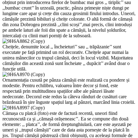
obținut prin introducerea firelor de bumbac mai gros ,, tiriplic’’ sau
,,bumbac crunt’’ în urzeală, practic, pânza primește niște dungi pe
lungime care apar și crețe din cauza grosimii firului introdus. Uneori,
cămășile prezintă bibiluri și cheițe colorate. O altă formă de cămașă
din zona Dobrogea prezintă ,,clini scoși’’,mai precis, clini introduși
pe ambele laturi ale foii din spate a cămășii, la nivelul șoldurilor,
intercalați cu clinii mari porniți de la subsoară.
Cheițele, denumite local ,, încheieturi’’ sau ,, trăpăzanie’’ sunt
executate pe față primind un rol decorativ. Cheițele apar numai la
unirea mânecilor cu trupul cămășii, deci în locul vizibil. Majoritatea
cămășilor din această zonă sunt încheiate ,, dupăcit’’ având doar o
funcție utilă.
Ornamentația cusută pe pânza cămășii este realizată cu pondere și
modestie. Pentru echilibru, valoarea între decor și fond, este
respectată prin multitudinea spațiilor albe ale pânzei lăsate
nedecorate. Decorul este redus la câteva rânduri de cusături care
brăzdează în șire înguste spațiul larg al pânzei, marcând linia croielii.
Cămașa cu platcă (foto) este de factură recentă, uneori fiind
recunoscută ca și ,,cămașă orășeneasc’’. Ea se compune din două
elemente: ,, platca’’, de formă dreptunghiulară, care este așezată pe
umeri și ,,trupul cămășii” care de data asta pornește de la platcă în
jos. Trupul cămășii păstrează clinii obișnuiți, cu aceleași formule de