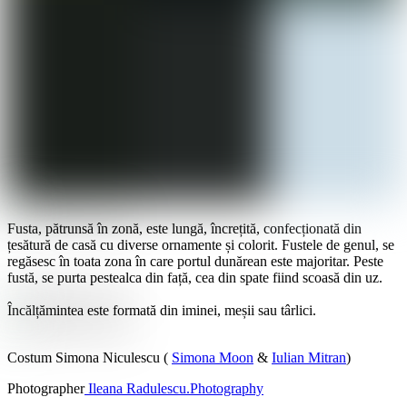
Fusta, pătrunsă în zonă, este lungă, încrețită, confecționată din
țesătură de casă cu diverse ornamente și colorit. Fustele de genul, se
regăsesc în toata zona în care portul dunărean este majoritar. Peste
fustă, se purta pestealca din față, cea din spate fiind scoasă din uz.
Încălțămintea este formată din iminei, meșii sau târlici.
Costum Simona Niculescu (
Simona Moon
&
Iulian Mitran
)
Photographer
Ileana Radulescu.Photography