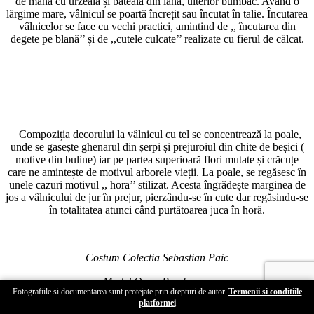
de mână cu urzeală și băteală din lână, ulterior bumbac. Având o
lărgime mare, vâlnicul se poartă încrețit sau încutat în talie. Încutarea
vâlnicelor se face cu vechi practici, amintind de ,, încutarea din
degete pe blană’’ și de ,,cutele culcate’’ realizate cu fierul de călcat.
Compoziția decorului la vâlnicul cu tel se concentrează la poale,
unde se gasește ghenarul din șerpi și prejuroiul din chite de beșici (
motive din buline) iar pe partea superioară flori mutate și crăcuțe
care ne amintește de motivul arborele vieții. La poale, se regăsesc în
unele cazuri motivul ,, hora’’ stilizat. Acesta îngrădește marginea de
jos a vâlnicului de jur în prejur, pierzându-se în cute dar regăsindu-se
în totalitatea atunci când purtătoarea juca în horă.
Costum Colectia Sebastian Paic
Model Oana Bomboana
Fotografiile si documentarea sunt protejate prin drepturi de autor.
Termenii si conditiile
platformei
Locatie Gradina Vlahiia