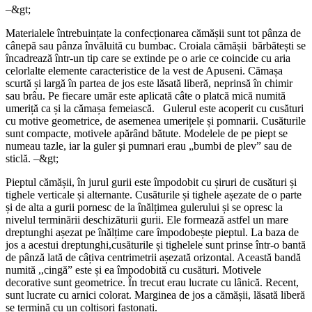
–&gt;
Materialele întrebuințate la confecționarea cămășii sunt tot pânza de
cânepă sau pânza învăluită cu bumbac. Croiala cămășii bărbătești se
încadrează într-un tip care se extinde pe o arie ce coincide cu aria
celorlalte elemente caracteristice de la vest de Apuseni. Cămașa
scurtă și largă în partea de jos este lăsată liberă, neprinsă în chimir
sau brâu. Pe fiecare umăr este aplicată câte o platcă mică numită
umeriță ca și la cămașa femeiască. Gulerul este acoperit cu cusături
cu motive geometrice, de asemenea umerițele și pomnarii. Cusăturile
sunt compacte, motivele apărând bătute. Modelele de pe piept se
numeau tazle, iar la guler şi pumnari erau „bumbi de plev” sau de
sticlă. –&gt;
Pieptul cămășii, în jurul gurii este împodobit cu șiruri de cusături și
tighele verticale și alternante. Cusăturile și tighele așezate de o parte
și de alta a gurii pornesc de la înălțimea gulerului și se opresc la
nivelul terminării deschizăturii gurii. Ele formează astfel un mare
dreptunghi așezat pe înălțime care împodobește pieptul. La baza de
jos a acestui dreptunghi,cusăturile și tighelele sunt prinse într-o bantă
de pânză lată de câțiva centrimetrii așezată orizontal. Această bandă
numită ,,cingă” este și ea împodobită cu cusături. Motivele
decorative sunt geometrice. În trecut erau lucrate cu lânică. Recent,
sunt lucrate cu arnici colorat. Marginea de jos a cămășii, lăsată liberă
se termină cu un colțișori fastonați.